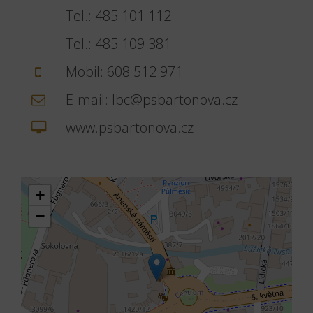
Tel.:
485 101 112
Tel.:
485 109 381
Mobil:
608 512 971
E-mail:
lbc@psbartonova.cz
www.psbartonova.cz
+
−