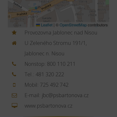
Leaflet
|
©
OpenStreetMap
contributors
Provozovna Jablonec nad Nisou
U Zeleného Stromu 191/1,
Jablonec n. Nisou
Nonstop:
800 110 211
Tel.:
481 320 222
Mobil:
725 492 742
E-mail:
jbc@psbartonova.cz
www.psbartonova.cz