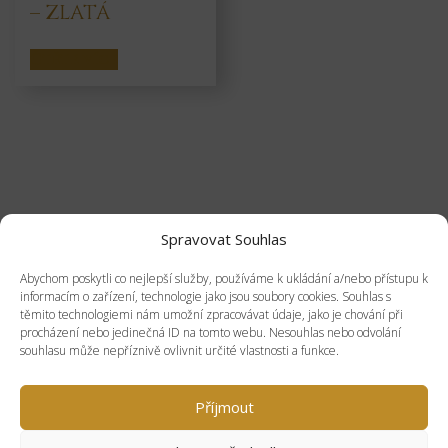
– ZLATÁ
Čtěte více
Spravovat Souhlas
Abychom poskytli co nejlepší služby, používáme k ukládání a/nebo přístupu k
KONTAKTY
informacím o zařízení, technologie jako jsou soubory cookies. Souhlas s
těmito technologiemi nám umožní zpracovávat údaje, jako je chování při
procházení nebo jedinečná ID na tomto webu. Nesouhlas nebo odvolání
souhlasu může nepříznivě ovlivnit určité vlastnosti a funkce.
Příjmout