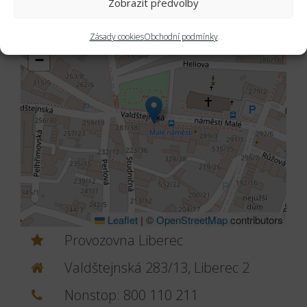
Zobrazit předvolby
Zásady cookies
Obchodní podmínky
+
−
Leaflet
|
©
OpenStreetMap
contributors
Provozovna Liberec
Valdštejnská 283/13, Liberec 2
Nonstop:
800 110 211